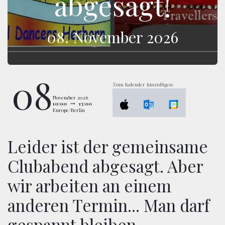
abgesagt!
08. November 2026
08
Zum Kalender hinzufügen:
November 2026
10:00
15:00
Europe/Berlin
Leider ist der gemeinsame
Clubabend abgesagt. Aber
wir arbeiten an einem
anderen Termin... Man darf
gespannt bleiben.